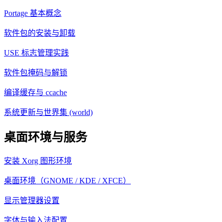
Portage 基本概念
软件包的安装与卸载
USE 标志管理实践
软件包掩码与解锁
编译缓存与 ccache
系统更新与世界集 (world)
桌面环境与服务
安装 Xorg 图形环境
桌面环境（GNOME / KDE / XFCE）
显示管理器设置
字体与输入法配置