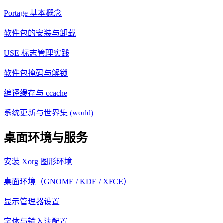
Portage 基本概念
软件包的安装与卸载
USE 标志管理实践
软件包掩码与解锁
编译缓存与 ccache
系统更新与世界集 (world)
桌面环境与服务
安装 Xorg 图形环境
桌面环境（GNOME / KDE / XFCE）
显示管理器设置
字体与输入法配置