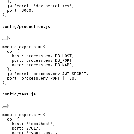
  },
  jwtSecret: 
'dev-secret-key'
,
  port: 
3000
,
};
config/production.js
js
module
.
exports
 =
 {
  db: {
    host: process.env.
DB_HOST
,
    port: process.env.
DB_PORT
,
    name: process.env.
DB_NAME
,
  },
  jwtSecret: process.env.
JWT_SECRET
,
  port: process.env.
PORT
 ||
 80
,
};
config/test.js
js
module
.
exports
 =
 {
  db: {
    host: 
'localhost'
,
    port: 
27017
,
    name: 
'myapp_test'
,