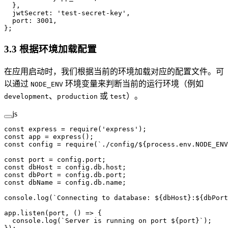
  },
  jwtSecret: 
'test-secret-key'
,
  port: 
3001
,
};
3.3 根据环境加载配置
在应用启动时，我们根据当前的环境加载对应的配置文件。可
以通过
环境变量来判断当前的运行环境（例如
NODE_ENV
、
或
）。
development
production
test
js
const
 express
 =
 require
(
'express'
);
const
 app
 =
 express
();
const
 config
 =
 require
(
`./config/${
process
.
env
.
NODE_ENV
const
 port
 =
 config.port;
const
 dbHost
 =
 config.db.host;
const
 dbPort
 =
 config.db.port;
const
 dbName
 =
 config.db.name;
console.
log
(
`Connecting to database: ${
dbHost
}:${
dbPort
app.
listen
(port, () 
=>
 {
  console.
log
(
`Server is running on port ${
port
}`
);