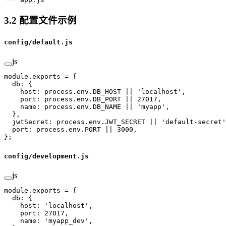
3.2 配置文件示例
config/default.js
js
module
.
exports
 =
 {
  db: {
    host: process.env.
DB_HOST
 ||
 'localhost'
,
    port: process.env.
DB_PORT
 ||
 27017
,
    name: process.env.
DB_NAME
 ||
 'myapp'
,
  },
  jwtSecret: process.env.
JWT_SECRET
 ||
 'default-secret'
  port: process.env.
PORT
 ||
 3000
,
};
config/development.js
js
module
.
exports
 =
 {
  db: {
    host: 
'localhost'
,
    port: 
27017
,
    name: 
'myapp_dev'
,