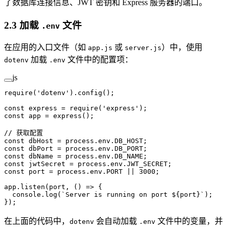
了数据库连接信息、JWT 密钥和 Express 服务器的端口。
2.3 加载
文件
.env
在应用的入口文件（如
或
）中，使用
app.js
server.js
加载
文件中的配置项：
dotenv
.env
js
require
(
'dotenv'
).
config
();
const
 express
 =
 require
(
'express'
);
const
 app
 =
 express
();
// 获取配置
const
 dbHost
 =
 process.env.
DB_HOST
;
const
 dbPort
 =
 process.env.
DB_PORT
;
const
 dbName
 =
 process.env.
DB_NAME
;
const
 jwtSecret
 =
 process.env.
JWT_SECRET
;
const
 port
 =
 process.env.
PORT
 ||
 3000
;
app.
listen
(port, () 
=>
 {
  console.
log
(
`Server is running on port ${
port
}`
);
});
在上面的代码中，
会自动加载
文件中的变量，并
dotenv
.env