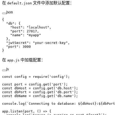
在
文件中添加默认配置：
default.json
json
{
  "db"
: {
    "host"
: 
"localhost"
,
    "port"
: 
27017
,
    "name"
: 
"myapp"
  },
  "jwtSecret"
: 
"your-secret-key"
,
  "port"
: 
3000
}
在
中加载配置：
app.js
js
const
 config
 =
 require
(
'config'
);
const
 port
 =
 config.
get
(
'port'
);
const
 dbHost
 =
 config.
get
(
'db.host'
);
const
 dbPort
 =
 config.
get
(
'db.port'
);
const
 dbName
 =
 config.
get
(
'db.name'
);
console.
log
(
`Connecting to database: ${
dbHost
}:${
dbPort
app.
listen
(port, () 
=>
 {