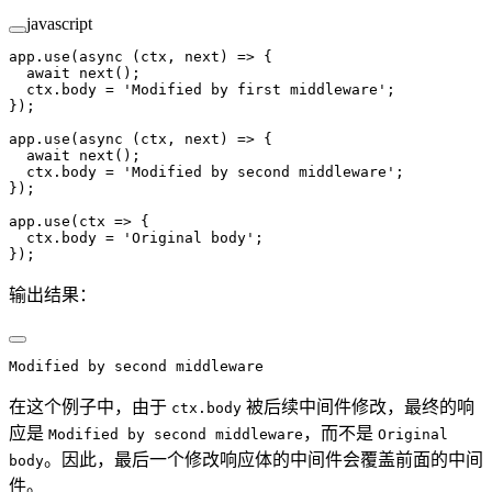
javascript
app.
use
(
async
 (
ctx
, 
next
) 
=>
 {
  await
 next
();
  ctx.body 
=
 'Modified by first middleware'
;
});
app.
use
(
async
 (
ctx
, 
next
) 
=>
 {
  await
 next
();
  ctx.body 
=
 'Modified by second middleware'
;
});
app.
use
(
ctx
 =>
 {
  ctx.body 
=
 'Original body'
;
});
输出结果：
Modified by second middleware
在这个例子中，由于
被后续中间件修改，最终的响
ctx.body
应是
，而不是
Modified by second middleware
Original
。因此，最后一个修改响应体的中间件会覆盖前面的中间
body
件。