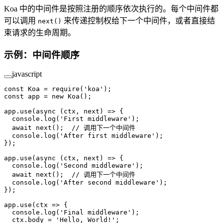
Koa 中的中间件是按照注册的顺序依次执行的。每个中间件都
可以调用
来传递控制权给下一个中间件，或者直接结
next()
束请求的生命周期。
示例：中间件顺序
javascript
const
 Koa
 =
 require
(
'koa'
);
const
 app
 =
 new
 Koa
();
app.
use
(
async
 (
ctx
, 
next
) 
=>
 {
  console.
log
(
'First middleware'
);
  await
 next
();  
// 调用下一个中间件
  console.
log
(
'After first middleware'
);
});
app.
use
(
async
 (
ctx
, 
next
) 
=>
 {
  console.
log
(
'Second middleware'
);
  await
 next
();  
// 调用下一个中间件
  console.
log
(
'After second middleware'
);
});
app.
use
(
ctx
 =>
 {
  console.
log
(
'Final middleware'
);
  ctx.body 
=
 'Hello, World!'
;